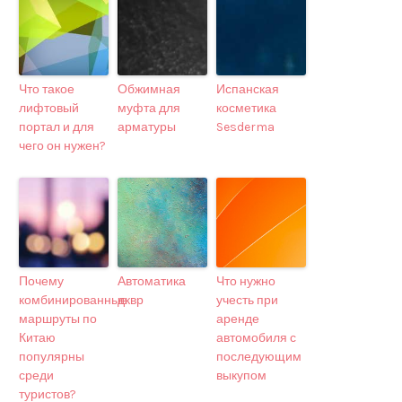
Что такое
Обжимная
Испанская
лифтовый
муфта для
косметика
портал и для
арматуры
Sesderma
чего он нужен?
Почему
Автоматика
Что нужно
комбинированные
дквр
учесть при
маршруты по
аренде
Китаю
автомобиля с
популярны
последующим
среди
выкупом
туристов?