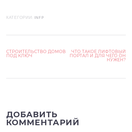
КАТЕГОРИИ:
INFP
СТРОИТЕЛЬСТВО ДОМОВ
ЧТО ТАКОЕ ЛИФТОВЫЙ
ПОД КЛЮЧ
ПОРТАЛ И ДЛЯ ЧЕГО ОН
Н
НУЖЕН?
А
В
И
Г
А
ДОБАВИТЬ
Ц
КОММЕНТАРИЙ
И