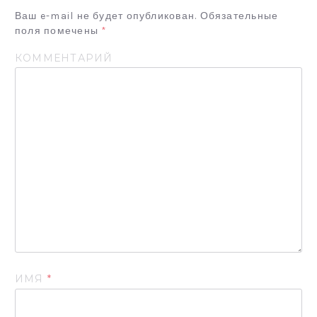
Я
Ваш e-mail не будет опубликован.
Обязательные
П
поля помечены
*
О
КОММЕНТАРИЙ
З
А
П
И
С
Я
М
ИМЯ
*