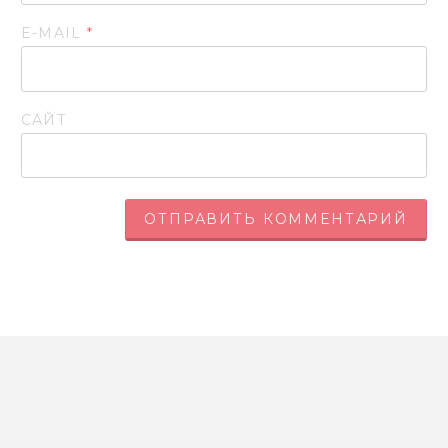
E-MAIL
*
САЙТ