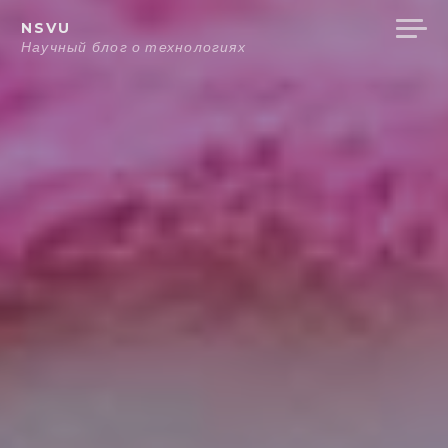
Перейти
NSVU
к
Научный блог о технологиях
содержанию