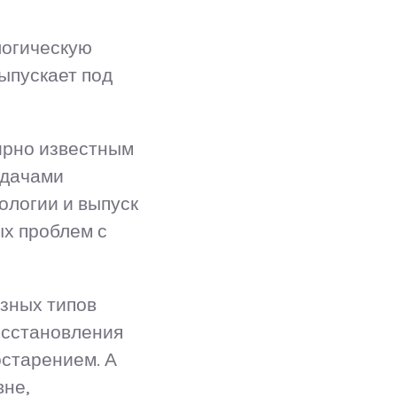
логическую
ыпускает под
мирно известным
адачами
ологии и выпуск
ых проблем с
азных типов
восстановления
остарением. А
вне,