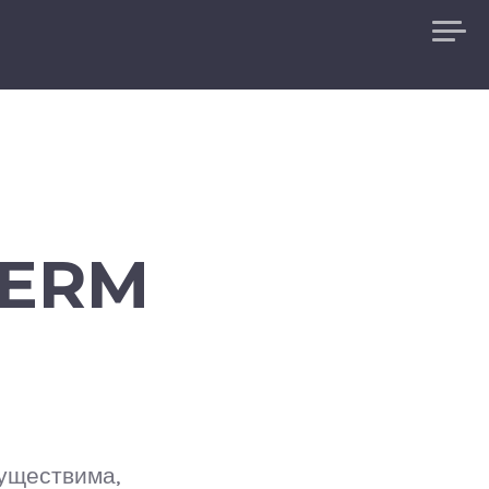
DERM
существима,