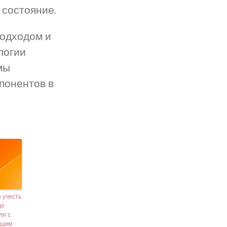
 состояние.
подходом и
логии
мы
понентов в
 учесть
де
ля с
ющим