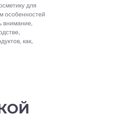
осметику для
том особенностей
ь внимание,
одстве,
уктов, как,
КОЙ