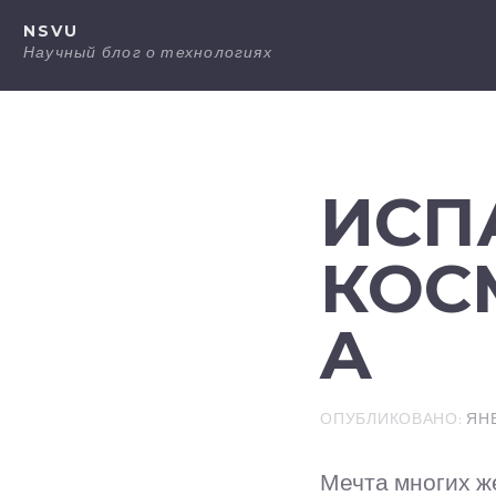
Перейти
NSVU
к
Научный блог о технологиях
содержанию
ИСП
КОС
A
ОПУБЛИКОВАНО:
ЯНВ
Мечта многих ж