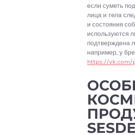
если суметь по
лица и тела сле
и состояния со
используются л
подтверждена л
например, у бр
https://vk.com
ОСОБ
КОСМ
ПРОД
SESD