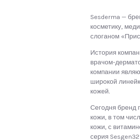
Sesderma — бре
косметику, мед
слоганом «Прис
История компан
врачом-дермато
компании являю
широкой линейк
кожей.
Сегодня бренд 
кожи, в том чис
кожи, с витами
серия Sesgen32