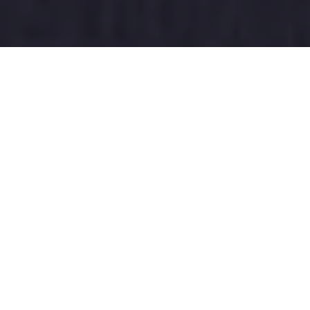
НАЗВАНА ДАТА
ДОСУДЕБНОЙ
ПОДГОТОВКИ ПО
ДЕЛУ
РОСКОМНАДЗОР
А О
БЛОКИРОВКЕ TEL
EGRAM