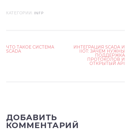
КАТЕГОРИИ:
INFP
ЧТО ТАКОЕ СИСТЕМА
ИНТЕГРАЦИЯ SCADA И
SCADA
IIOT: ЗАЧЕМ НУЖНЫ
Н
ПОДДЕРЖКА
ПРОТОКОЛОВ И
А
ОТКРЫТЫЙ API
В
И
Г
А
Ц
ДОБАВИТЬ
И
КОММЕНТАРИЙ
Я