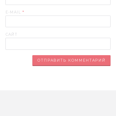
E-MAIL
*
САЙТ