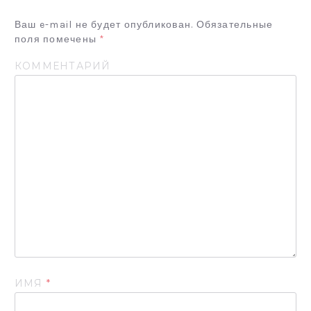
П
Ваш e-mail не будет опубликован.
Обязательные
О
поля помечены
*
З
КОММЕНТАРИЙ
А
П
И
С
Я
М
ИМЯ
*