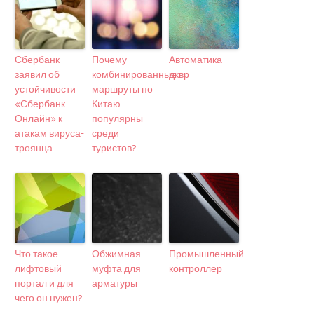
Сбербанк
Почему
Автоматика
заявил об
комбинированные
дквр
устойчивости
маршруты по
«Сбербанк
Китаю
Онлайн» к
популярны
атакам вируса-
среди
троянца
туристов?
Что такое
Обжимная
Промышленный
лифтовый
муфта для
контроллер
портал и для
арматуры
чего он нужен?