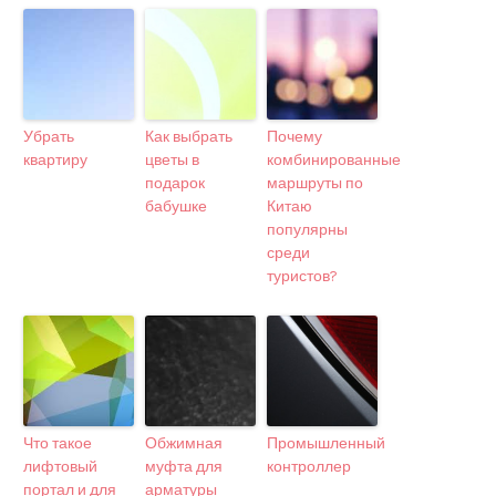
Убрать
Как выбрать
Почему
квартиру
цветы в
комбинированные
подарок
маршруты по
бабушке
Китаю
популярны
среди
туристов?
Что такое
Обжимная
Промышленный
лифтовый
муфта для
контроллер
портал и для
арматуры