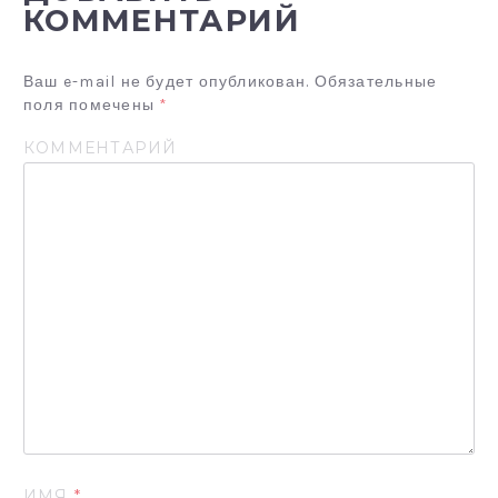
И
КОММЕНТАРИЙ
Я
П
Ваш e-mail не будет опубликован.
Обязательные
О
поля помечены
*
З
КОММЕНТАРИЙ
А
П
И
С
Я
М
ИМЯ
*