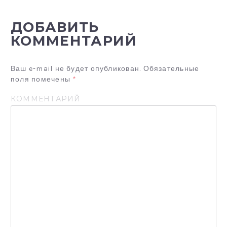
А
Ц
ДОБАВИТЬ
И
КОММЕНТАРИЙ
Я
П
Ваш e-mail не будет опубликован.
Обязательные
О
поля помечены
*
З
КОММЕНТАРИЙ
А
П
И
С
Я
М