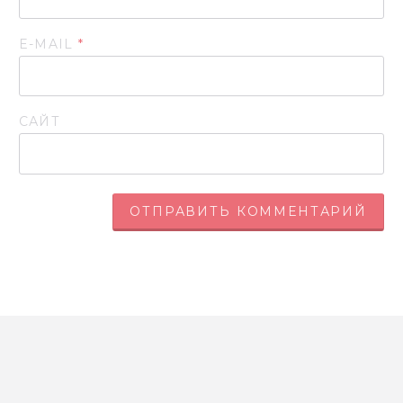
E-MAIL
*
САЙТ