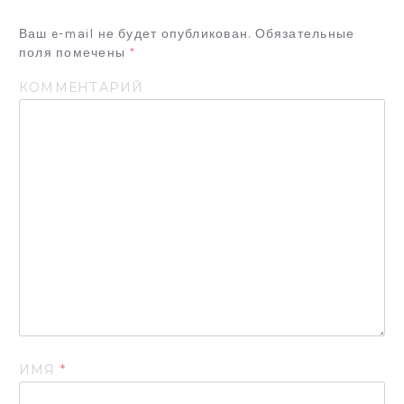
И
Я
Ваш e-mail не будет опубликован.
Обязательные
поля помечены
*
П
О
КОММЕНТАРИЙ
З
А
П
И
С
Я
М
ИМЯ
*