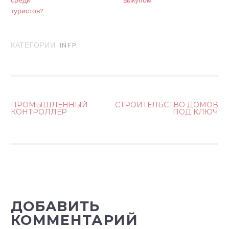
среди
выкупом
туристов?
КАТЕГОРИИ:
INFP
ПРОМЫШЛЕННЫЙ
СТРОИТЕЛЬСТВО ДОМОВ
КОНТРОЛЛЕР
ПОД КЛЮЧ
Н
А
В
И
Г
А
ДОБАВИТЬ
Ц
КОММЕНТАРИЙ