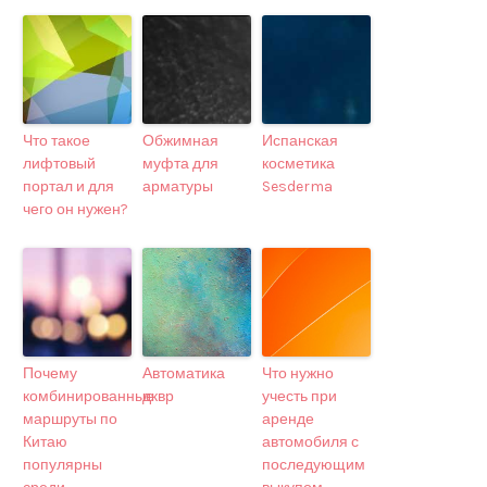
Что такое
Обжимная
Испанская
лифтовый
муфта для
косметика
портал и для
арматуры
Sesderma
чего он нужен?
Почему
Автоматика
Что нужно
комбинированные
дквр
учесть при
маршруты по
аренде
Китаю
автомобиля с
популярны
последующим